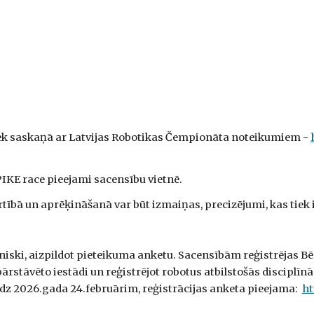
iek saskaņā ar Latvijas Robotikas Čempionāta noteikumiem -
IKE race pieejami sacensību vietnē.
ībā un aprēķināšanā var būt izmaiņas, precizējumi, kas tiek
niski, aizpildot pieteikuma anketu. Sacensībām reģistrējas Bē
pārstāvēto iestādi un reģistrējot robotus atbilstošās disciplīn
līdz 2026.gada 24.februārim, reģistrācijas anketa pieejama:
ht