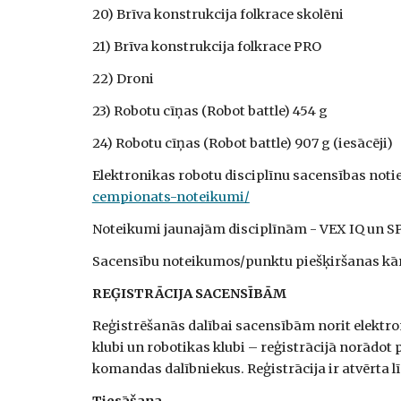
20) Brīva konstrukcija folkrace skolēni
21) Brīva konstrukcija folkrace PRO
22) Droni
23) Robotu cīņas (Robot battle) 454 g
24) Robotu cīņas (Robot battle) 907 g (iesācēji)
Elektronikas robotu disciplīnu sacensības not
cempionats-noteikumi/
Noteikumi jaunajām disciplīnām - VEX IQ un SP
Sacensību noteikumos/punktu piešķiršanas kārt
REĢISTRĀCIJA SACENSĪBĀM
Reģistrēšanās dalībai sacensībām norit elektro
klubi un robotikas klubi – reģistrācijā norādot 
komandas dalībniekus. Reģistrācija ir atvērta 