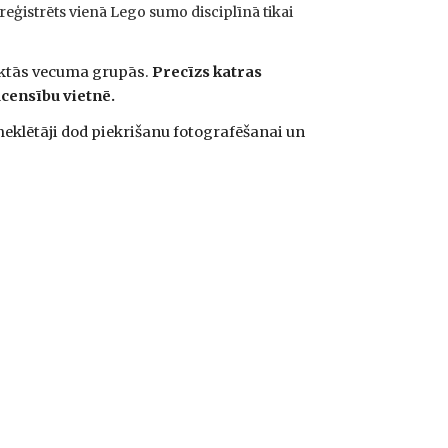
 reģistrēts vienā Lego sumo disciplīnā tikai
auktās vecuma grupās.
Precīzs katras
acensību vietnē.
eklētāji dod piekrišanu fotografēšanai un