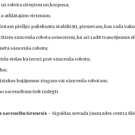
s uz robota riteņiem un korpusa;
ota atklātajām virsmām;
obotam piešķir palielinātu stabilitāti, piemēram, kas rada vak
citiem sāncenša robota sensoriem, kā arī radīt traucējumus e
pmētā sāncenša robotu;
ida vielas kā ieroci pret sāncenša robotu;
lus;
t fiziskus bojājumus ringam vai sāncenša robotam;
o sacensībām tiek izslēgti.
 sacensību tiesnesis
– Siguldas novada Jaunrades centra Elek