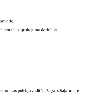
uumvidi;
lektroniskā aprīkojuma darbībai;
tronikas pulciņa vadītājs Edgars Bajaruns, e-