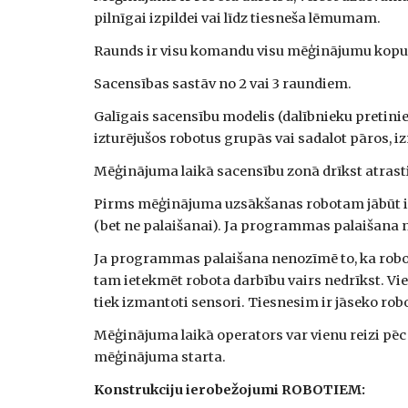
pilnīgai izpildei vai līdz tiesneša lēmumam.
Raunds ir visu komandu visu mēģinājumu kop
Sacensības sastāv no 2 vai 3 raundiem.
Galīgais sacensību modelis (dalībnieku pretini
izturējušos robotus grupās vai sadalot pāros, i
Mēģinājuma laikā sacensību zonā drīkst atrasti
Pirms mēģinājuma uzsākšanas robotam jābūt iz
(bet ne palaišanai). Ja programmas palaišana n
Ja programmas palaišana nenozīmē to, ka robot
tam ietekmēt robota darbību vairs nedrīkst. Vie
tiek izmantoti sensori. Tiesnesim ir jāseko rob
Mēģinājuma laikā operators var vienu reizi pēc 
mēģinājuma starta.
Konstrukciju ierobežojumi ROBOTIEM: