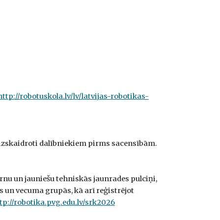
http://robotuskola.lv/lv/latvijas-robotikas-
 izskaidroti dalībniekiem pirms sacensībām.
rnu un jauniešu tehniskās jaunrades pulciņi,
ās un vecuma grupās, kā arī reģistrējot
tp://robotika.pvg.edu.lv/srk2026