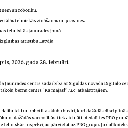
ātnēm un robotiku.
speciālās tehniskās zināšanas un prasmes.
ņas tehniskās jaunrades jomā.
zglītības attīstību Latvijā.
pils, 2026. gada 28. februārī.
 Jaunrades centrs sadarbībā ar Siguldas novada Digitālo centr
kolu, bērnu centrs "Kā mājās!" , u.c. atbalstītājiem.
alībnieki un robotikas klubu biedri, kuri dažādās disciplīnās
kumi dažādās sacensībās, tiek aicināti piedalīties PRO grupās
 tehniskās inspekcijas pārvietot uz PRO grupu. Ja dalībnieks i