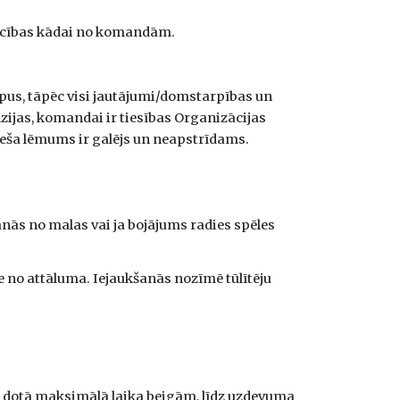
šrocības kādai no komandām.
cipus, tāpēc visi jautājumi/domstarpības un
zijas, komandai ir tiesības Organizācijas
neša lēmums ir galējs un neapstrīdams.
anās no malas vai ja bojājums radies spēles
e no attāluma. Iejaukšanās nozīmē tūlītēju
m dotā maksimālā laika beigām, līdz uzdevuma