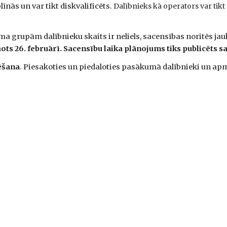
īnās un var tikt diskvalificēts.
Dalībnieks kā operators var tikt
a grupām dalībnieku skaits ir neliels, sacensības noritēs j
ts 26. februārī. Sacensību laika plānojums tiks publicēts s
ēšana
. Piesakoties un piedaloties pasākumā dalībnieki un apm