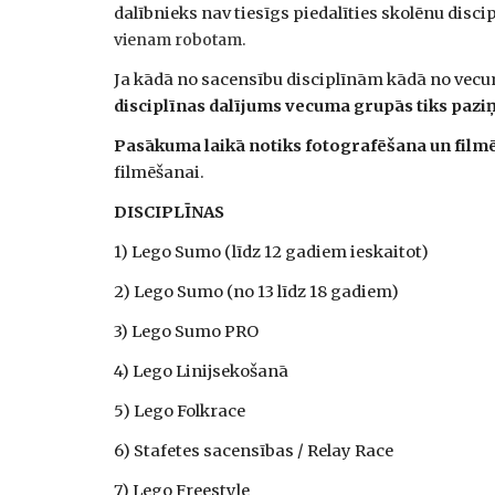
dalībnieks nav tiesīgs piedalīties skolēnu discipl
vienam robotam.
Ja kādā no sacensību disciplīnām kādā no vecum
disciplīnas dalījums vecuma grupās tiks paziņo
Pasākuma laikā notiks fotografēšana un film
filmēšanai.
DISCIPLĪNAS
1) Lego Sumo (līdz 12 gadiem ieskaitot)
2) Lego Sumo (no 13 līdz 18 gadiem)
3) Lego Sumo PRO
4) Lego Linijsekošanā
5) Lego Folkrace
6) Stafetes sacensības / Relay Race
7) Lego Freestyle