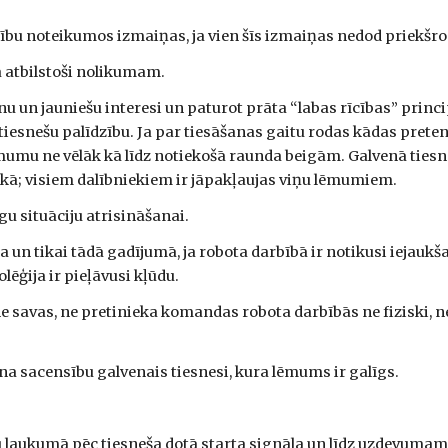
ensību noteikumos izmaiņas, ja vien šīs izmaiņas nedod priek
a atbilstoši nolikumam.
ēnu un jauniešu interesi un paturot prāta “labas rīcības” prin
tiesnešu palīdzību. Ja par tiesāšanas gaitu rodas kādas preten
ēmumu ne vēlāk kā līdz notiekošā raunda beigām. Galvenā ties
aikā; visiem dalībniekiem ir jāpakļaujas viņu lēmumiem.
gu situāciju atrisināšanai.
un tikai tādā gadījumā, ja robota darbībā ir notikusi iejaukš
olēģija ir pieļāvusi kļūdu.
e savas, ne pretinieka komandas robota darbībās ne fiziski, n
ina sacensību galvenais tiesnesi, kura lēmums ir galīgs.
 laukumā pēc tiesneša dotā starta signāla un līdz uzdevuma