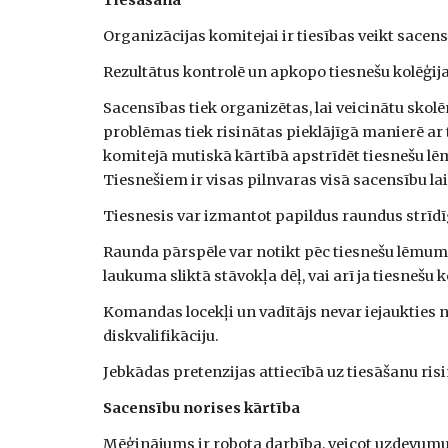
Tiesāšana
Organizācijas komitejai ir tiesības veikt sac
Rezultātus kontrolē un apkopo tiesnešu kolēģij
Sacensības tiek organizētas, lai veicinātu skol
problēmas tiek risinātas pieklājīgā manierē ar 
komitejā mutiskā kārtībā apstrīdēt tiesnešu l
Tiesnešiem ir visas pilnvaras visā sacensību l
Tiesnesis var izmantot papildus raundus strīdī
Raunda pārspēle var notikt pēc tiesnešu lēmuma 
laukuma sliktā stāvokļa dēļ, vai arī ja tiesnešu k
Komandas locekļi un vadītājs nevar iejaukties n
diskvalifikāciju.
Jebkādas pretenzijas attiecībā uz tiesāšanu ris
Sacensību norises kārtība
Mēģinājums ir robota darbība, veicot uzdevumu