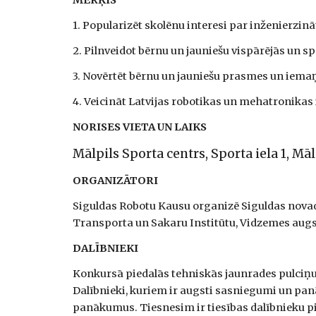
MĒRĶIS
1. Popularizēt skolēnu interesi par inženierzin
2. Pilnveidot bērnu un jauniešu vispārējās un 
3. Novērtēt bērnu un jauniešu prasmes un iema
4. Veicināt Latvijas robotikas un mehatronikas i
NORISES VIETA UN LAIKS
Mālpils Sporta centrs, Sporta iela 1, Māl
ORGANIZĀTORI
Siguldas Robotu Kausu organizē Siguldas novada
Transporta un Sakaru Institūtu, Vidzemes augsts
DALĪBNIEKI
Konkursā piedalās tehniskās jaunrades pulciņu d
Dalībnieki, kuriem ir augsti sasniegumi un panā
panākumus. Tiesnesim ir tiesības dalībnieku pie