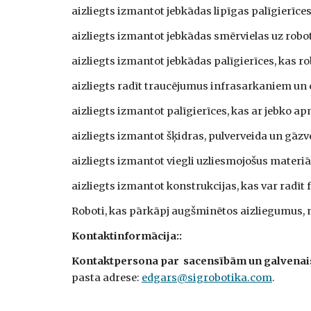
aizliegts izmantot jebkādas lipīgas palīgierīce
aizliegts izmantot jebkādas smērvielas uz rob
aizliegts izmantot jebkādas palīgierīces, kas r
aizliegts radīt traucējumus infrasarkaniem un 
aizliegts izmantot palīgierīces, kas ar jebko a
aizliegts izmantot šķidras, pulverveida un gāzve
aizliegts izmantot viegli uzliesmojošus materiā
aizliegts izmantot konstrukcijas, kas var radī
Roboti, kas pārkāpj augšminētos aizliegumus, n
Kontaktinformācija::
Kontaktpersona par sacensībām un galvenais
pasta adrese:
edgars@sigrobotika.com
.