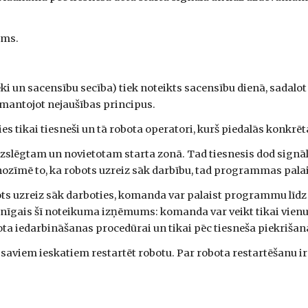
ums.
eki un sacensību secība) tiek noteikts sacensību dienā, sadal
zmantojot nejaušības principus.
es tikai tiesneši un tā robota operatori, kurš piedalās konkr
slēgtam un novietotam starta zonā. Tad tiesnesis dod signāl
ozīmē to, ka robots uzreiz sāk darbību, tad programmas palai
s uzreiz sāk darboties, komanda var palaist programmu līdz 
nīgais šī noteikuma izņēmums: komanda var veikt tikai vienu d
ota iedarbināšanas procedūrai un tikai pēc tiesneša piekrišanas
saviem ieskatiem restartēt robotu. Par robota restartēšanu ir