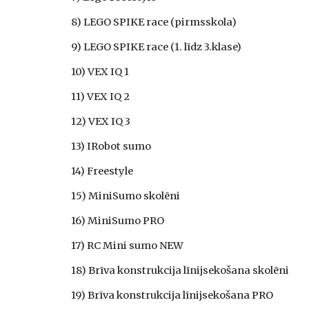
8) LEGO SPIKE race (pirmsskola)
9) LEGO SPIKE race (1. līdz 3.klase)
10) VEX IQ 1
11) VEX IQ 2
12) VEX IQ 3
13) IRobot sumo
14) Freestyle
15) MiniSumo skolēni
16) MiniSumo PRO
17) RC Mini sumo NEW
18) Brīva konstrukcija līnijsekošana skolēni
19) Brīva konstrukcija līnijsekošana PRO