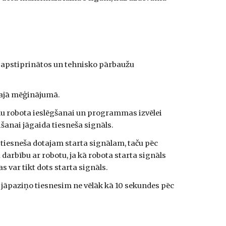
ot apstiprinātos un tehnisko pārbaužu
ētajā mēģinājumā.
u robota ieslēgšanai un programmas izvēlei
šanai jāgaida tiesneša signāls.
tiesneša dotajam starta signālam, taču pēc
arbību ar robotu, ja kā robota starta signāls
 var tikt dots starta signāls.
 jāpaziņo tiesnesim ne vēlāk kā 10 sekundes pēc