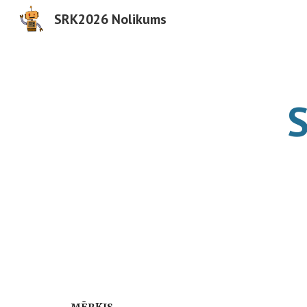
SRK2026 Nolikums
Sk
S